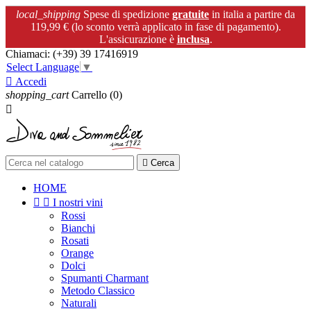
local_shipping
Spese di spedizione
gratuite
in italia a partire da
119,99 € (lo sconto verrà applicato in fase di pagamento).
L'assicurazione è
inclusa
.
Chiamaci:
(+39) 39 17416919
Select Language
▼

Accedi
shopping_cart
Carrello
(0)


Cerca
HOME


I nostri vini
Rossi
Bianchi
Rosati
Orange
Dolci
Spumanti Charmant
Metodo Classico
Naturali