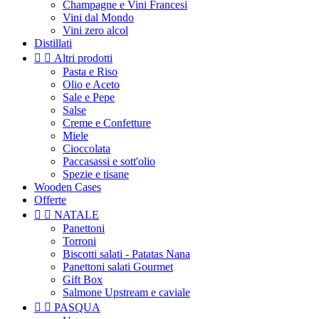
Champagne e Vini Francesi
Vini dal Mondo
Vini zero alcol
Distillati


Altri prodotti
Pasta e Riso
Olio e Aceto
Sale e Pepe
Salse
Creme e Confetture
Miele
Cioccolata
Paccasassi e sott'olio
Spezie e tisane
Wooden Cases
Offerte


NATALE
Panettoni
Torroni
Biscotti salati - Patatas Nana
Panettoni salati Gourmet
Gift Box
Salmone Upstream e caviale


PASQUA