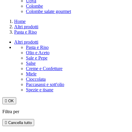
Uova
Colombe
Colombe salate gourmet
Home
Altri prodotti
Pasta e Riso
Altri prodotti
Pasta e Riso
Olio e Aceto
Sale e Pepe
Salse
Creme e Confetture
Miele
Cioccolata
Paccasassi e sott'olio
Spezie e tisane

OK
Filtra per

Cancella tutto