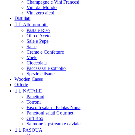
Champagne e Vini Francesi
Vini dal Mondo
Vini zero alcol
Distillati


Altri prodotti
Pasta e Riso
Olio e Aceto
Sale e Pepe
Salse
Creme e Confetture
Miele
Cioccolata
Paccasassi e sott'olio
Spezie e tisane
Wooden Cases
Offerte


NATALE
Panettoni
Torroni
Biscotti salati - Patatas Nana
Panettoni salati Gourmet
Gift Box
Salmone Upstream e caviale


PASQUA