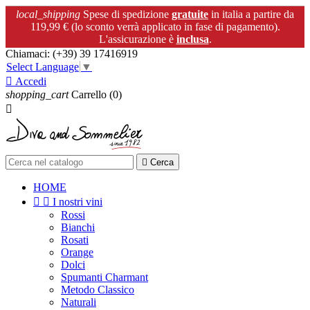
local_shipping
Spese di spedizione
gratuite
in italia a partire da
119,99 € (lo sconto verrà applicato in fase di pagamento).
L'assicurazione è
inclusa
.
Chiamaci:
(+39) 39 17416919
Select Language
▼

Accedi
shopping_cart
Carrello
(0)


Cerca
HOME


I nostri vini
Rossi
Bianchi
Rosati
Orange
Dolci
Spumanti Charmant
Metodo Classico
Naturali