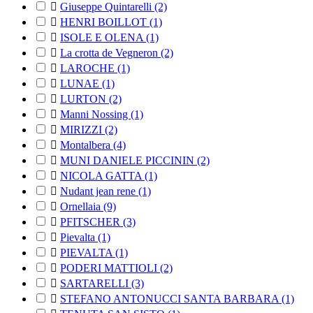

Giuseppe Quintarelli
(2)

HENRI BOILLOT
(1)

ISOLE E OLENA
(1)

La crotta de Vegneron
(2)

LAROCHE
(1)

LUNAE
(1)

LURTON
(2)

Manni Nossing
(1)

MIRIZZI
(2)

Montalbera
(4)

MUNI DANIELE PICCININ
(2)

NICOLA GATTA
(1)

Nudant jean rene
(1)

Ornellaia
(9)

PFITSCHER
(3)

Pievalta
(1)

PIEVALTA
(1)

PODERI MATTIOLI
(2)

SARTARELLI
(3)

STEFANO ANTONUCCI SANTA BARBARA
(1)