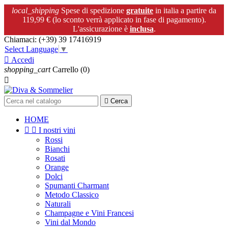
local_shipping
Spese di spedizione
gratuite
in italia a partire da
119,99 € (lo sconto verrà applicato in fase di pagamento).
L'assicurazione è
inclusa
.
Chiamaci:
(+39) 39 17416919
Select Language
▼

Accedi
shopping_cart
Carrello
(0)


Cerca
HOME


I nostri vini
Rossi
Bianchi
Rosati
Orange
Dolci
Spumanti Charmant
Metodo Classico
Naturali
Champagne e Vini Francesi
Vini dal Mondo