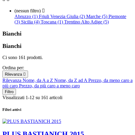
(nessun filtro)

Abruzzo (1)
Friuli Venezia Giulia (2)
Marche (5)
Piemonte
(3)
Sicilia (4)
Toscana (1)
Trentino Alto Adige (5)
Bianchi
Bianchi
Ci sono 161 prodotti.
Ordina per:
Rilevanza

Rilevanza
Nome, da A a Z
Nome, da Z ad A
Prezzo, da meno caro a
più caro
Prezzo, da più caro a meno caro
Filtro
Visualizzati 1-12 su 161 articoli
Filtri attivi
PLUS BASTIANICH 2015