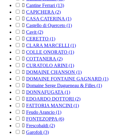

Cantine Ferrari
(13)

CAPICHERA
(2)

CASA CATERINA
(1)

Castello di Querceto
(1)

Cavit
(2)

CERETTO
(1)

CLARA MARCELLI
(1)

COLLE ONORATO
(1)

COTTANERA
(2)

CURATOLO ARINI
(1)

DOMAINE CHANSON
(1)

DOMAINE FONTAINE GAGNARD
(1)

Domaine Serge Dagueneau & Filles
(1)

DONNAFUGATA
(1)

EDOARDO DOTTORI
(2)

FATTORIA MANCINI
(1)

Feudo Arancio
(1)

FONTEZOPPA
(6)

Frescobaldi
(2)

Garofoli
(3)