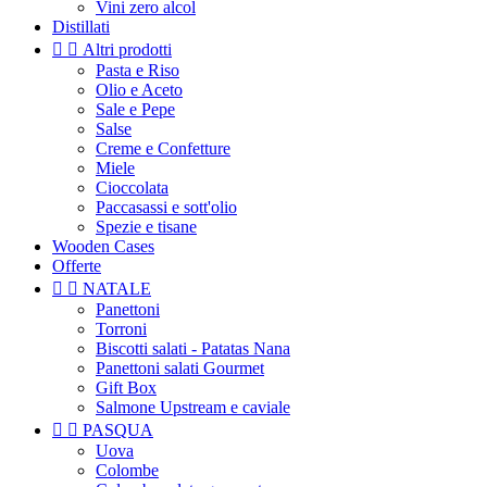
Vini zero alcol
Distillati


Altri prodotti
Pasta e Riso
Olio e Aceto
Sale e Pepe
Salse
Creme e Confetture
Miele
Cioccolata
Paccasassi e sott'olio
Spezie e tisane
Wooden Cases
Offerte


NATALE
Panettoni
Torroni
Biscotti salati - Patatas Nana
Panettoni salati Gourmet
Gift Box
Salmone Upstream e caviale


PASQUA
Uova
Colombe