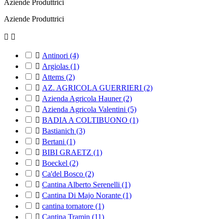
Aziende Produttrici
Aziende Produttrici



Antinori
(4)

Argiolas
(1)

Attems
(2)

AZ. AGRICOLA GUERRIERI
(2)

Azienda Agricola Hauner
(2)

Azienda Agricola Valentini
(5)

BADIA A COLTIBUONO
(1)

Bastianich
(3)

Bertani
(1)

BIBI GRAETZ
(1)

Boeckel
(2)

Ca'del Bosco
(2)

Cantina Alberto Serenelli
(1)

Cantina Di Majo Norante
(1)

cantina tornatore
(1)

Cantina Tramin
(11)