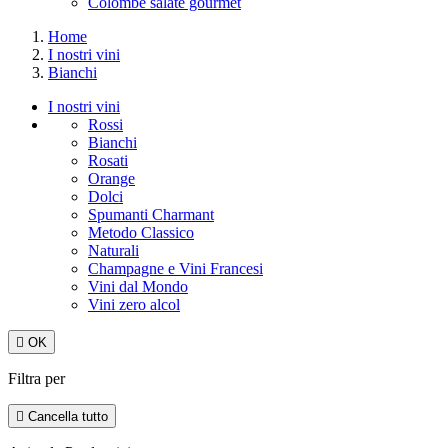
Colombe salate gourmet
Home
I nostri vini
Bianchi
I nostri vini
Rossi
Bianchi
Rosati
Orange
Dolci
Spumanti Charmant
Metodo Classico
Naturali
Champagne e Vini Francesi
Vini dal Mondo
Vini zero alcol

OK
Filtra per

Cancella tutto