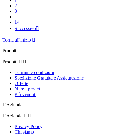
1
2
3
…
14
Successivo

Torna all'inizio

Prodotti
Prodotti


Termini e condizioni
Spedizione Gratuita e Assicurazione
Offerte
Nuovi prodotti
Più venduti
L'Azienda
L'Azienda


Privacy Policy
Chi siamo