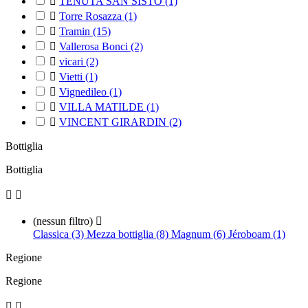

TENUTA SAN SISTO
(1)

Torre Rosazza
(1)

Tramin
(15)

Vallerosa Bonci
(2)

vicari
(2)

Vietti
(1)

Vignedileo
(1)

VILLA MATILDE
(1)

VINCENT GIRARDIN
(2)
Bottiglia
Bottiglia


(nessun filtro)

Classica (3)
Mezza bottiglia (8)
Magnum (6)
Jéroboam (1)
Regione
Regione

