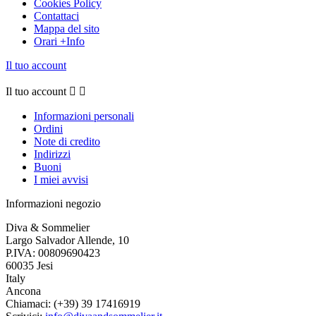
Cookies Policy
Contattaci
Mappa del sito
Orari +Info
Il tuo account
Il tuo account


Informazioni personali
Ordini
Note di credito
Indirizzi
Buoni
I miei avvisi
Informazioni negozio
Diva & Sommelier
Largo Salvador Allende, 10
P.IVA: 00809690423
60035 Jesi
Italy
Ancona
Chiamaci:
(+39) 39 17416919