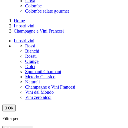
Uova
Colombe
Colombe salate gourmet
Home
I nostri vini
Champagne e Vini Francesi
I nostri vini
Rossi
Bianchi
Rosati
Orange
Dolci
Spumanti Charmant
Metodo Classico
Naturali
Champagne e Vini Francesi
Vini dal Mondo
Vini zero alcol

OK
Filtra per