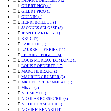

FABRICE BERTEMES
(2)

GILBRT PICQ
(1)

GILBRT PICQ
(1)

GUENIN
(1)

HENRI BOILLOT
(1)

JACQUES SELOSSE
(3)

JEAN CHARTRON
(1)

KRUG
(7)

LAROCHE
(1)

LAURENT-PERRIER
(11)

LELARGE PUGEOT
(4)

LOUIS MOREAU DOMAINE
(1)

LOUIS ROEDERER
(17)

MARC HEBRART
(2)

MAURICE GRUMIER
(3)

MICHEL DELHOMMEAU
(1)

Miraval
(2)

NEUMEYER
(1)

NICOLAS ROSSIGNOL
(3)

NICOLE LAMARCHE
(1)

NOMINE' RENARD
(4)