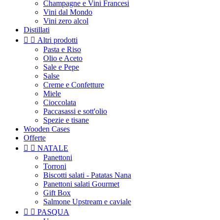
Champagne e Vini Francesi
Vini dal Mondo
Vini zero alcol
Distillati


Altri prodotti
Pasta e Riso
Olio e Aceto
Sale e Pepe
Salse
Creme e Confetture
Miele
Cioccolata
Paccasassi e sott'olio
Spezie e tisane
Wooden Cases
Offerte


NATALE
Panettoni
Torroni
Biscotti salati - Patatas Nana
Panettoni salati Gourmet
Gift Box
Salmone Upstream e caviale


PASQUA