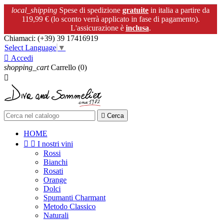
local_shipping
Spese di spedizione
gratuite
in italia a partire da
119,99 € (lo sconto verrà applicato in fase di pagamento).
L'assicurazione è
inclusa
.
Chiamaci:
(+39) 39 17416919
Select Language
▼

Accedi
shopping_cart
Carrello
(0)


Cerca
HOME


I nostri vini
Rossi
Bianchi
Rosati
Orange
Dolci
Spumanti Charmant
Metodo Classico
Naturali