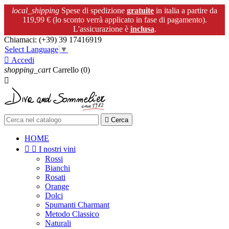
local_shipping
Spese di spedizione
gratuite
in italia a partire da
119,99 € (lo sconto verrà applicato in fase di pagamento).
L'assicurazione è
inclusa
.
Chiamaci:
(+39) 39 17416919
Select Language
▼

Accedi
shopping_cart
Carrello
(0)


Cerca
HOME


I nostri vini
Rossi
Bianchi
Rosati
Orange
Dolci
Spumanti Charmant
Metodo Classico
Naturali