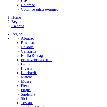
Uova
Colombe
Colombe salate gourmet
Home
Regioni
Calabria
Regioni
Abruzzo
Basilicata
Calabria
Campania
Emilia Romagna
Friuli Venezia Giulia
Lazio
Liguria
Lombardia
Marche
Molise
Piemonte
Puglia
Sardegna
Sicilia
Toscana