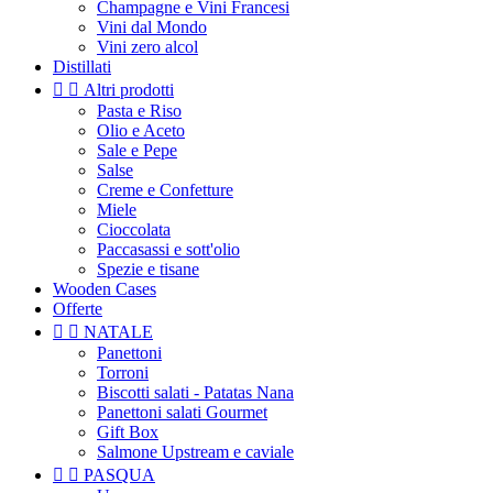
Champagne e Vini Francesi
Vini dal Mondo
Vini zero alcol
Distillati


Altri prodotti
Pasta e Riso
Olio e Aceto
Sale e Pepe
Salse
Creme e Confetture
Miele
Cioccolata
Paccasassi e sott'olio
Spezie e tisane
Wooden Cases
Offerte


NATALE
Panettoni
Torroni
Biscotti salati - Patatas Nana
Panettoni salati Gourmet
Gift Box
Salmone Upstream e caviale


PASQUA